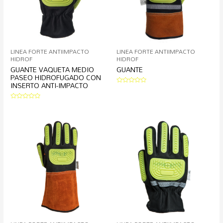
LINEA FORTE ANTIIMPACTO
LINEA FORTE ANTIIMPACTO
HIDROF
HIDROF
GUANTE VAQUETA MEDIO
GUANTE
PASEO HIDROFUGADO CON
INSERTO ANTI-IMPACTO
Valorado
en
0
Valorado
de
en
5
0
de
5