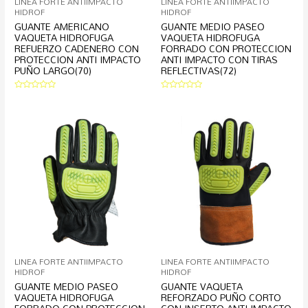
LINEA FORTE ANTIIMPACTO
LINEA FORTE ANTIIMPACTO
HIDROF
HIDROF
GUANTE AMERICANO
GUANTE MEDIO PASEO
VAQUETA HIDROFUGA
VAQUETA HIDROFUGA
REFUERZO CADENERO CON
FORRADO CON PROTECCION
PROTECCION ANTI IMPACTO
ANTI IMPACTO CON TIRAS
PUÑO LARGO(70)
REFLECTIVAS(72)
Valorado
Valorado
en
en
0
0
de
de
5
5
LINEA FORTE ANTIIMPACTO
LINEA FORTE ANTIIMPACTO
HIDROF
HIDROF
GUANTE MEDIO PASEO
GUANTE VAQUETA
VAQUETA HIDROFUGA
REFORZADO PUÑO CORTO