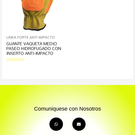
LINEA FORTE ANTI IMPACTO
GUANTE VAQUETA MEDIO
PASEO HIDROFUGADO CON
INSERTO ANTI-IMPACTO
Valorado
en
0
de
5
Comuniquese con Nosotros