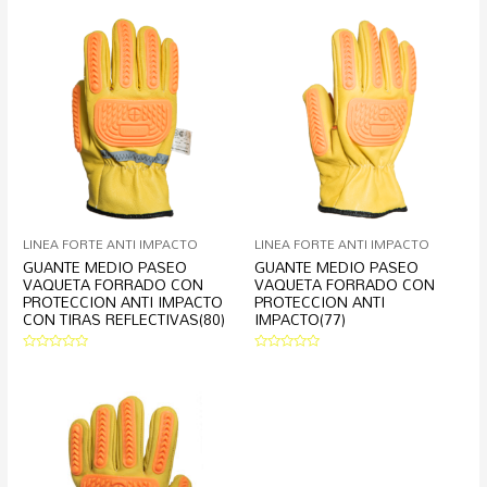
LINEA FORTE ANTI IMPACTO
LINEA FORTE ANTI IMPACTO
GUANTE MEDIO PASEO
GUANTE MEDIO PASEO
VAQUETA FORRADO CON
VAQUETA FORRADO CON
PROTECCION ANTI IMPACTO
PROTECCION ANTI
CON TIRAS REFLECTIVAS(80)
IMPACTO(77)
Valorado
Valorado
en
en
0
0
de
de
5
5